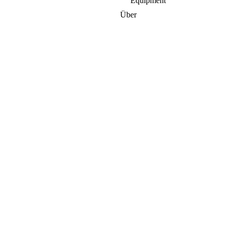
Equipment
Über
Live und in Farbe
Galerie
Zur Team-Galerie
Weitere Mitglieder
Jetzt Mitglied werden
Partner
Sponsoren