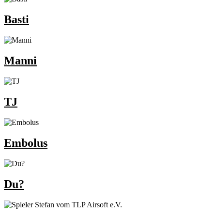
Basti
Manni
TJ
Embolus
Du?